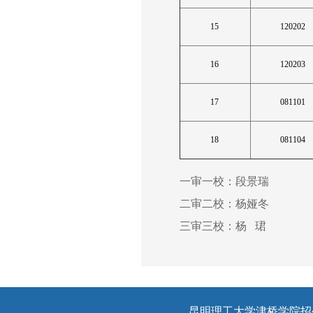
15
120202
16
120203
17
081101
18
081104
一审一校：段景瑞
二审二校：杨娅冬
三审三校：杨 珺
昆明理工大学津桥学院招