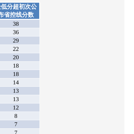
最低分超初次公
布省控线分数
38
36
29
22
20
18
18
14
13
13
12
8
7
7