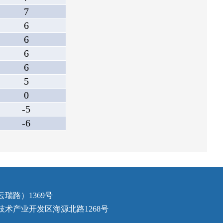
7
6
6
6
6
5
0
-5
-6
瑞路）1369号
术产业开发区海源北路1268号