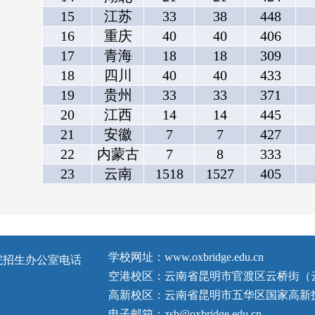
15
江苏
33
38
448
16
重庆
40
40
406
17
青海
18
18
309
18
四川
40
40
433
19
贵州
33
33
371
20
江西
14
14
445
21
安徽
7
7
427
22
内蒙古
7
8
333
23
云南
1518
1527
405
学校网址：www.oxbridge.edu.cn
院招生办公室电话
空港校区：云南省昆明市官渡区云桥街（云
高新校区：云南省昆明市五华区国家高新技
电子邮箱：zsb@oxbridge.edu.cn