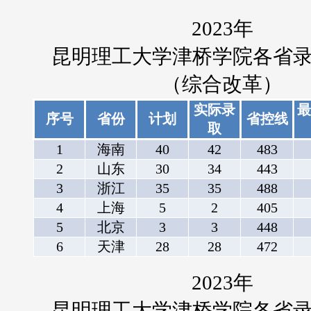
2023年
昆明理工大学津桥学院各省
（综合改革）
实际录
最
序号
省份
计划
省控线
取
1
海南
40
42
483
2
山东
30
34
443
3
浙江
35
35
488
4
上海
5
2
405
5
北京
3
3
448
6
天津
28
28
472
2023年
昆明理工大学津桥学院各省