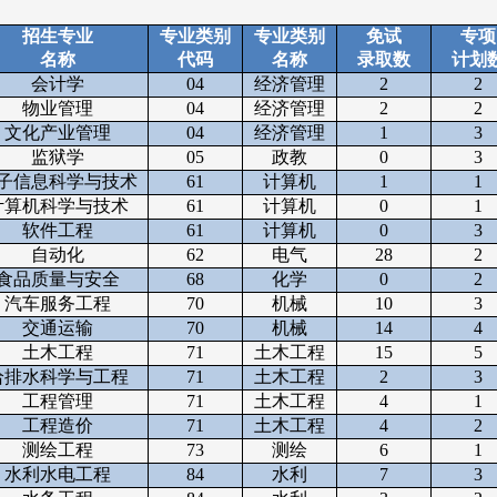
招生专业
专业类别
专业类别
免试
专项
名称
代码
名称
录取数
计划
会计学
04
经济管理
2
2
物业管理
04
经济管理
2
2
文化产业管理
04
经济管理
1
3
监狱学
05
政教
0
3
子信息科学与技术
61
计算机
1
1
计算机科学与技术
61
计算机
0
1
软件工程
61
计算机
0
3
自动化
62
电气
28
2
食品质量与安全
68
化学
0
2
汽车服务工程
70
机械
10
3
交通运输
70
机械
14
4
土木工程
71
土木工程
15
5
给排水科学与工程
71
土木工程
2
3
工程管理
71
土木工程
4
1
工程造价
71
土木工程
4
2
测绘工程
73
测绘
6
1
水利水电工程
84
水利
7
3