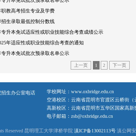
5年专升本免试批次预录取名单公示
5年职教高考招生专业及学费
春季招生录取最低控制分数线
5年专升本免试适应性或职业技能综合考查成绩公示
025年适应性或职业技能综合考查的通知
4年专升本免试批次预录取名单公示
上一页
1
2
下一页
学校网址：www.oxbridge.edu.cn
院招生办公室电话
空港校区：云南省昆明市官渡区云桥街（云
高新校区：云南省昆明市五华区国家高新技
电子邮箱：zsb@oxbridge.edu.cn
hts Reserved 昆明理工大学津桥学院
滇ICP备13002113号
滇公网安备 